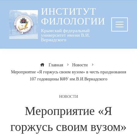
Перейти
ИНСТИТУТ
к
ФИЛОЛОГИИ
содержанию
Крымский федеральный
университет имени В.И.
Вернадского
Главная
Новости
Мероприятие «Я горжусь своим вузом» в честь празднования
107 годовщины КФУ им.В.И.Вернадского
НОВОСТИ
Мероприятие «Я
горжусь своим вузом»