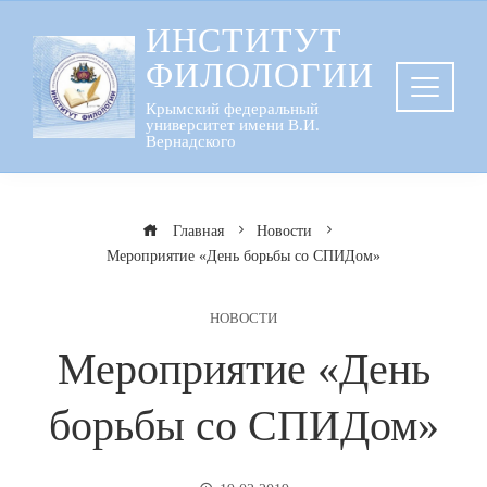
Перейти
ИНСТИТУТ
к
ФИЛОЛОГИИ
содержанию
Крымский федеральный
университет имени В.И.
Вернадского
Главная
Новости
Мероприятие «День борьбы со СПИДом»
НОВОСТИ
Мероприятие «День
борьбы со СПИДом»