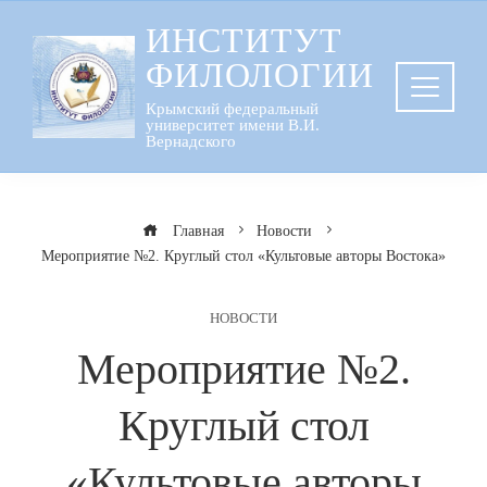
Перейти
ИНСТИТУТ
к
ФИЛОЛОГИИ
содержанию
Крымский федеральный
университет имени В.И.
Вернадского
Главная
Новости
Мероприятие №2. Круглый стол «Культовые авторы Востока»
НОВОСТИ
Мероприятие №2.
Круглый стол
«Культовые авторы