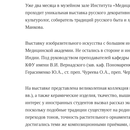
Уже два месяца в музейном зале Института 
проходит уникальная выставка русского декоративн
культуролог, собиратель традиций русского быта и
Манкова.
Выставку изобразительного искусства с большим и
Медицинской академии. Не остались в стороне и и
Индии. Под руководством преподавателей кафедры 
КФУ имени В.И. Вернадского (зав. каф. Пономаренко
Герасименко Ю.А., ст. преп. Чуреева О.А., преп. Че
На выставке представлена великолепная коллекция п
вв.), а также керамические изделия, ткачество, выш
интерес у иностранных студентов вызвал рассказ эк
поскольку подобные традиции существуют на родине
переходов тонов, точность растительного орнамента
достигались теми же композиционными приёмами, 