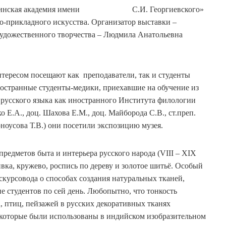
«Медицинская академия имени С.И. Георгиевского»
о-прикладного искусства. Организатор выставки –
 художественного творчества – Людмила Анатольевна
нтересом посещают как преподаватели, так и студенты
ностранные студенты-медики, приехавшие на обучение из
русского языка как иностранного Института филологии
 Е.А., доц. Шахова Е.М., доц. Майборода С.В., ст.преп.
рноусова Т.В.) они посетили экспозицию музея.
редметов быта и интерьера русского народа (VIII – XIX
ивка, кружево, роспись по дереву и золотое шитьё. Особый
скурсовода о способах создания натуральных тканей,
 студентов по сей день. Любопытно, что тонкость
, птиц, пейзажей в русских декоративных тканях
которые были использованы в индийском изобразительном