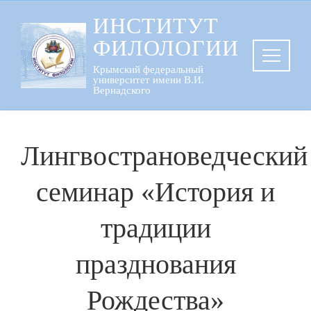
Перейти
ИНСТИТУТ
к
ФИЛОЛОГИИ
содержанию
Крымский федеральный
университет имени В.И.
Вернадского
Лингвострановедческий
семинар «История и
традиции
празднования
Рождества»