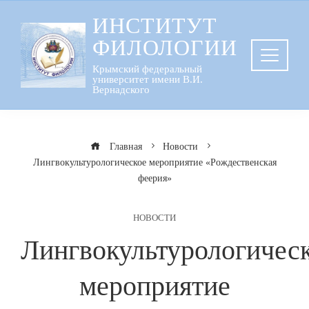
Перейти
ИНСТИТУТ
к
ФИЛОЛОГИИ
содержанию
Крымский федеральный
университет имени В.И.
Вернадского
Главная
Новости
Лингвокультурологическое мероприятие «Рождественская
феерия»
НОВОСТИ
Лингвокультурологичес
мероприятие