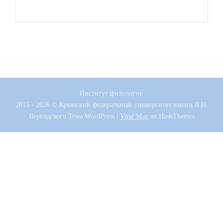
Институт филологии
2015 - 2026 © Крымский федеральный университет имени В.И.
Вернадского
Тема WordPress
|
Viral Mag
от HashThemes