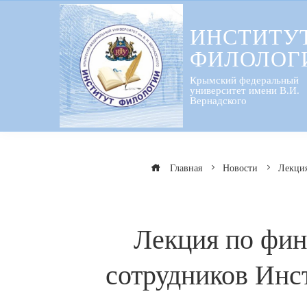
Перейти
к
ИНСТИТУ
содержанию
ФИЛОЛОГ
Крымский федеральный
университет имени В.И.
Вернадского
Главная
Новости
Лекция
Лекция по фин
сотрудников Инс