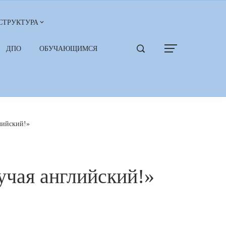
СТРУКТУРА
ДПО
ОБУЧАЮЩИМСЯ
лийский!»
учая английский!»