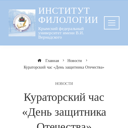
Перейти
ИНСТИТУТ
к
ФИЛОЛОГИИ
содержанию
Крымский федеральный
университет имени В.И.
Вернадского
Главная
Новости
Кураторский час «День защитника Отечества»
НОВОСТИ
Кураторский час
«День защитника
Отечества»