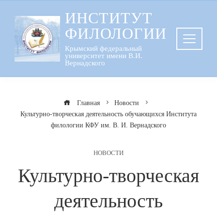
Перейти
ИНСТИТУТ
к
ФИЛОЛОГИИ
содержанию
Крымский федеральный
университет имени В.И.
Вернадского
Главная
Новости
Культурно-творческая деятельность обучающихся Института
филологии КФУ им. В. И. Вернадского
НОВОСТИ
Культурно-творческая
деятельность