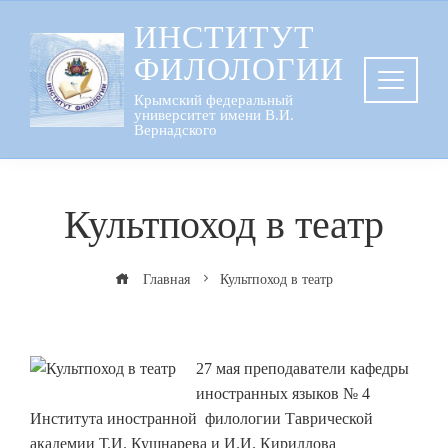
Перейти
ИНСТИТУТ
к
ФИЛОЛОГИИ
содержанию
Крымский федеральный
университет имени В.И.
Вернадского
Культпоход в театр
Главная
Культпоход в театр
27 мая преподаватели кафедры
иностранных языков № 4
Института иностранной филологии Таврической
академии Т.И. Кушнарева и И.И. Кириллова