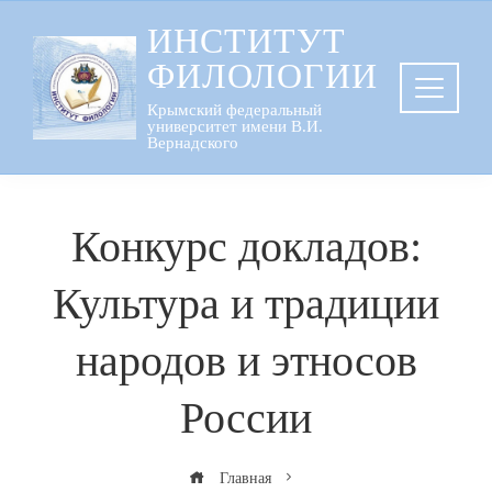
Перейти
ИНСТИТУТ
к
ФИЛОЛОГИИ
содержанию
Крымский федеральный
университет имени В.И.
Вернадского
Конкурс докладов:
Культура и традиции
народов и этносов
России
Главная