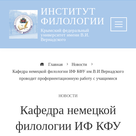
Перейти
ИНСТИТУТ
к
ФИЛОЛОГИИ
содержанию
Крымский федеральный
университет имени В.И.
Вернадского
Главная
Новости
Кафедра немецкой филологии ИФ КФУ им.В.И.Вернадского
проводит профориентационную работу с учащимися
НОВОСТИ
Кафедра немецкой
филологии ИФ КФУ