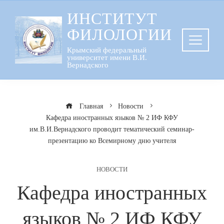
Перейти
ИНСТИТУТ
к
ФИЛОЛОГИИ
содержанию
Крымский федеральный
университет имени В.И.
Вернадского
Главная
Новости
Кафедра иностранных языков № 2 ИФ КФУ
им.В.И.Вернадского проводит тематический семинар-
презентацию ко Всемирному дню учителя
НОВОСТИ
Кафедра иностранных
языков № 2 ИФ КФУ