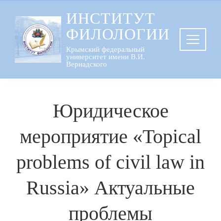
Перейти
ИНСТИТУТ
к
ФИЛОЛОГИИ
содержанию
Крымский федеральный
университет имени В.И.
Вернадского
Юридическое
мероприятие «Topical
problems of civil law in
Russia» Актуальные
проблемы