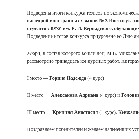
Подведены итоги конкурса тезисов по экономическ
кафедрой иностранных языков № 3 Института и
студентов КФУ им. В. И. Вернадского, обучающи
Подведение итогов конкурса приурочено ко Дню анг
Жюри, в состав которого вошли доц. М.В. Миколайч
рассмотрено тринадцать конкурсных работ. Автора
I место —
Горина Надежда
(4 курс)
II место —
Алексанова Адриана
(4 курс) и
Голови
III место —
Крышня Анастасия
(1 курс),
Кенжали
Поздравляем победителей и желаем дальнейших успе