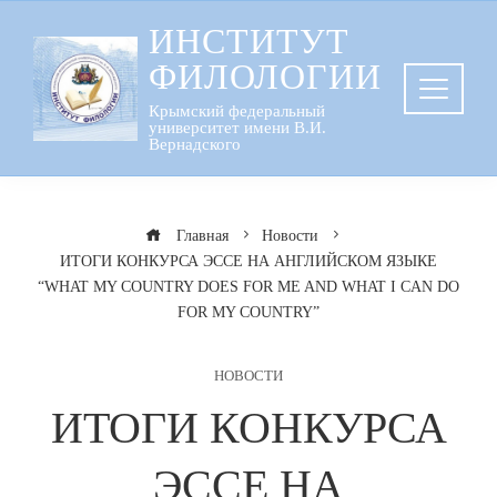
Перейти
ИНСТИТУТ
к
ФИЛОЛОГИИ
содержанию
Крымский федеральный
университет имени В.И.
Вернадского
Главная
Новости
ИТОГИ КОНКУРСА ЭССЕ НА АНГЛИЙСКОМ ЯЗЫКЕ
“WHAT MY COUNTRY DOES FOR ME AND WHAT I CAN DO
FOR MY COUNTRY”
НОВОСТИ
ИТОГИ КОНКУРСА
ЭССЕ НА