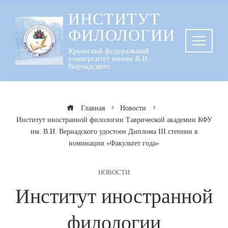
Перейти
ИНСТИТУТ
к
ФИЛОЛОГИИ
содержанию
Крымский федеральный
университет имени В.И.
Вернадского
Главная
Новости
Институт иностранной филологии Таврической академии КФУ
им. В.И. Вернадского удостоен Диплома III степени в
номинации «Факультет года»
НОВОСТИ
Институт иностранной
филологии