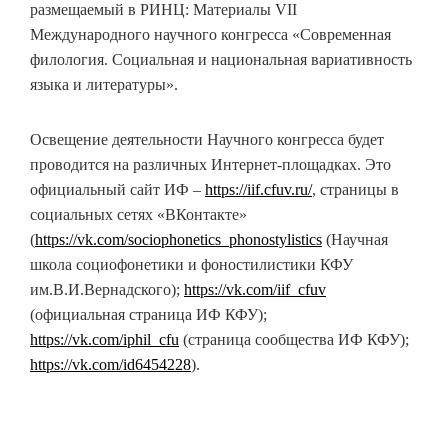
размещаемый в РИНЦ: Материалы VII
Международного научного конгресса «Современная
филология. Социальная и национальная вариативность
языка и литературы».
Освещение деятельности Научного конгресса будет
проводится на различных Интернет-площадках. Это
официальный сайт ИФ –
https://iif.cfuv.ru/
, страницы в
социальных сетях «ВКонтакте»
(
https://vk.com/sociophonetics_phonostylistics
(Научная
школа социофонетики и фоностилистики КФУ
им.В.И.Вернадского);
https://vk.com/iif_cfuv
(официальная страница ИФ КФУ);
https://vk.com/iphil_cfu
(страница сообщества ИФ КФУ);
https://vk.com/id6454228
).