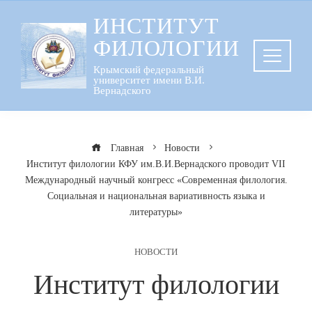
Перейти
ИНСТИТУТ
к
ФИЛОЛОГИИ
содержанию
Крымский федеральный
университет имени В.И.
Вернадского
Главная
Новости
Институт филологии КФУ им.В.И.Вернадского проводит VII
Международный научный конгресс «Современная филология.
Социальная и национальная вариативность языка и
литературы»
НОВОСТИ
Институт филологии