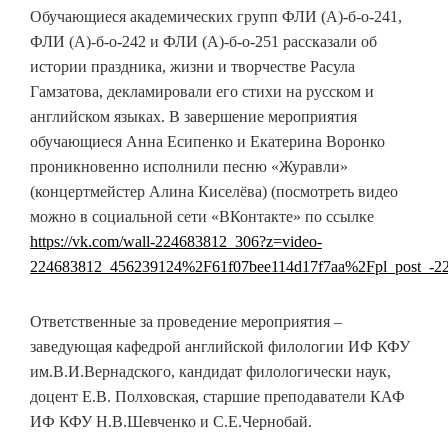
Обучающиеся академических групп ФЛИ (А)-б-о-241,
ФЛИ (А)-б-о-242 и ФЛИ (А)-б-о-251 рассказали об
истории праздника, жизни и творчестве Расула
Гамзатова, декламировали его стихи на русском и
английском языках. В завершение мероприятия
обучающиеся Анна Есипенко и Екатерина Воронко
проникновенно исполнили песню «Журавли»
(концертмейстер Алина Киселёва) (посмотреть видео
можно в социальной сети «ВКонтакте» по ссылке
https://vk.com/wall-224683812_306?z=video-
224683812_456239124%2F61f07bee114d17f7aa%2Fpl_post_-2
Ответственные за проведение мероприятия –
заведующая кафедрой английской филологии ИФ КФУ
им.В.И.Вернадского, кандидат филологически наук,
доцент Е.В. Полховская, старшие преподаватели КАФ
ИФ КФУ Н.В.Шевченко и С.Е.Чернобай.