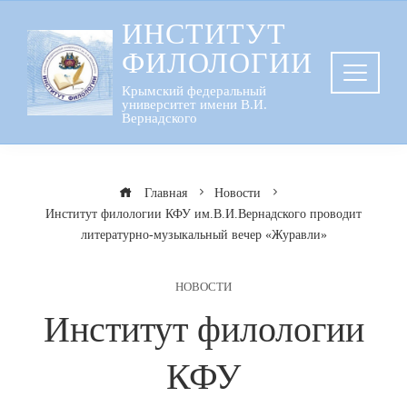
Перейти
ИНСТИТУТ
к
ФИЛОЛОГИИ
содержанию
Крымский федеральный
университет имени В.И.
Вернадского
Главная
Новости
Институт филологии КФУ им.В.И.Вернадского проводит
литературно-музыкальный вечер «Журавли»
НОВОСТИ
Институт филологии
КФУ