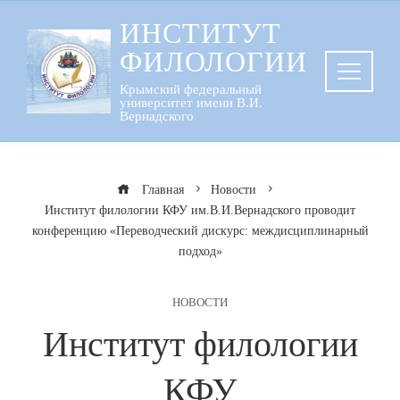
Перейти
ИНСТИТУТ
к
ФИЛОЛОГИИ
содержанию
Крымский федеральный
университет имени В.И.
Вернадского
Главная
Новости
Институт филологии КФУ им.В.И.Вернадского проводит
конференцию «Переводческий дискурс: междисциплинарный
подход»
НОВОСТИ
Институт филологии
КФУ