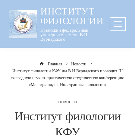
Перейти
ИНСТИТУТ
к
ФИЛОЛОГИИ
содержанию
Крымский федеральный
университет имени В.И.
Вернадского
Главная
Новости
Институт филологии КФУ им.В.И.Вернадского проводит III
ежегодную научно-практическую студенческую конференцию
«Молодая наука. Иностранная филология»
НОВОСТИ
Институт филологии
КФУ