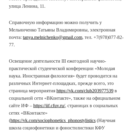
улица Ленина, 11.
Справочную информацию можно получить у
Мельниченко Татьяны Владимировны,
электронная
почта:
tanya
.
melnichenko
@
gmail
.
com
, тел. +7(978)077-82-
77.
Освещение деятельности III ежегодной научно-
практической студенческой конференции «Молодая
наука. Иностранная филология» будет проводится на
различных Интернет-площадках, прежде всего, это
страница мероприятия
https://vk.com/club203977539
в
социальной сети «ВКонтакте», также на официальном
сайте ИФ –
https://iif.cfuv.ru/
, страницах в социальных
сетях «ВКонтакте»
(
https://vk.com/sociophonetics_phonostylistics
(Научная
школа социофонетики и фоностилистики КФУ