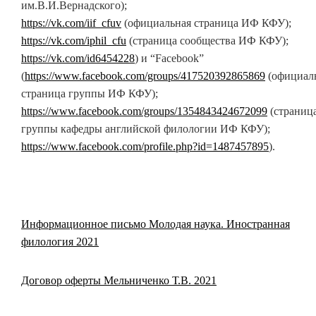
им.В.И.Вернадского);
https://vk.com/iif_cfuv
(официальная страница ИФ КФУ);
https://vk.com/iphil_cfu
(страница сообщества ИФ КФУ);
https://vk.com/id6454228
) и “Facebook”
(
https://www.facebook.com/groups/417520392865869
(официал
страница группы ИФ КФУ);
https://www.facebook.com/groups/1354843424672099
(страниц
группы кафедры английской филологии ИФ КФУ);
https://www.facebook.com/profile.php?id=1487457895
).
Информационное письмо Молодая наука. Иностранная
филология 2021
Договор оферты Мельниченко Т.В. 2021