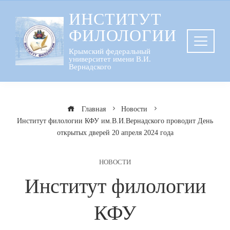
Перейти
ИНСТИТУТ
к
ФИЛОЛОГИИ
содержанию
Крымский федеральный
университет имени В.И.
Вернадского
Главная
Новости
Институт филологии КФУ им.В.И.Вернадского проводит День
открытых дверей 20 апреля 2024 года
НОВОСТИ
Институт филологии
КФУ