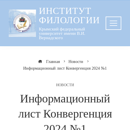
Перейти
ИНСТИТУТ
к
ФИЛОЛОГИИ
содержанию
Крымский федеральный
университет имени В.И.
Вернадского
Главная
Новости
Информационный лист Конвергенция 2024 №1
НОВОСТИ
Информационный
лист Конвергенция
2024 №1