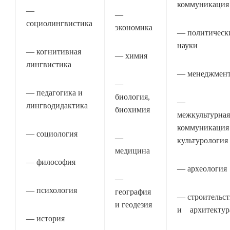
коммуникация
—
—
социолингвистика
экономика
— политическ
науки
— когнитивная
— химия
лингвистика
— менеджмен
—
— педагогика и
биология,
—
лингводидактика
биохимия
межкультур
коммуникация
— социология
—
культурология
медицина
— философия
— археология
—
— психология
география
— строительст
и геодезия
и архитектур
— история