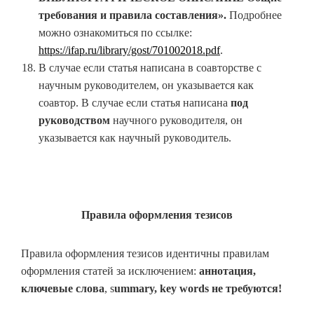
требования и правила составления».
Подробнее
можно ознакомиться по ссылке:
https://ifap.ru/library/gost/701002018.pdf
.
В случае если статья написана в соавторстве с
научным руководителем, он указывается как
соавтор. В случае если статья написана
под
руководством
научного руководителя, он
указывается как научный руководитель.
Правила оформления тезисов
Правила оформления тезисов идентичны правилам
оформления статей за исключением:
аннотация,
к
лючевые слова
, s
ummary
,
k
ey
words
не требуются!