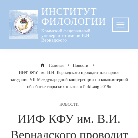
Перейти
ИНСТИТУТ
к
ФИЛОЛОГИИ
содержанию
Крымский федеральный
университет имени В.И.
Вернадского
Главная
Новости
ИИФ КФУ им. В.И. Вернадского проводит пленарное
заседание VII Международной конференции по компьютерной
обработке тюркских языков «TurkLang 2019»
НОВОСТИ
ИИФ КФУ им. В.И.
Вернадского проводит