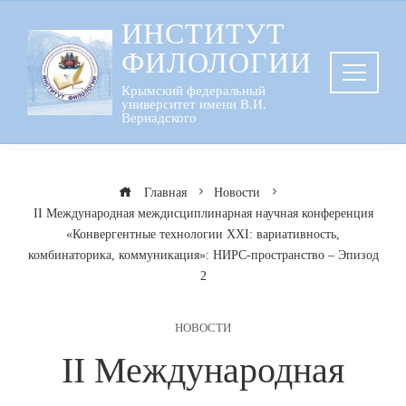
Перейти
ИНСТИТУТ
к
ФИЛОЛОГИИ
содержанию
Крымский федеральный
университет имени В.И.
Вернадского
Главная
Новости
II Международная междисциплинарная научная конференция
«Конвергентные технологии ХХI: вариативность,
комбинаторика, коммуникация»: НИРС-пространство – Эпизод
2
НОВОСТИ
II Международная