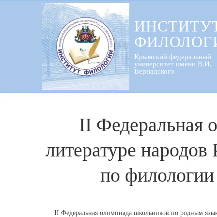
Перейти
к
ИНСТИТУ
содержанию
ФИЛОЛОГ
Крымский федеральный
университет имени В.И.
Вернадского
ІІ Федеральная 
литературе народов
по филологии
ІІ Федеральная олимпиада школьников по родным язы