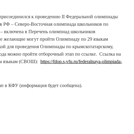
присоединился к проведению ІІ Федеральной олимпиады
ов РФ – Северо-Восточная олимпиада школьников по
– включена в Перечень олимпиад школьников
е желающие могут пройти Олимпиаду по 29 языкам
кой для проведения Олимпиады по крымскотатарскому,
ода можно пройти отборочный этап по ссылке. Ссылка на
ым языкам (СВОШ):
https://fdop.s-vfu.ru/federalnaya-olimpiada-
ап в КФУ (информация будет сообщена).