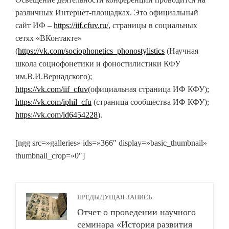
различных Интернет-площадках. Это официальный
сайт ИФ –
https://iif.cfuv.ru/
, страницы в социальных
сетях «ВКонтакте»
(
https://vk.com/sociophonetics_phonostylistics
(Научная
школа социофонетики и фоностилистики КФУ
им.В.И.Вернадского);
https://vk.com/iif_cfuv
(официальная страница ИФ КФУ);
https://vk.com/iphil_cfu
(страница сообщества ИФ КФУ);
https://vk.com/id6454228
).
[ngg src=»galleries» ids=»366″ display=»basic_thumbnail»
thumbnail_crop=»0″]
ПРЕДЫДУЩАЯ ЗАПИСЬ
Отчет о проведении научного
семинара «История развития