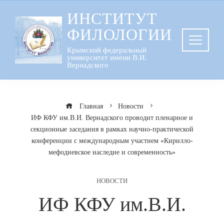
Перейти
ИНСТИТУТ
к
ФИЛОЛОГИИ
содержанию
Крымский федеральный
университет имени В.И.
Вернадского
Главная
Новости
ИФ КФУ им.В.И. Вернадского проводит пленарное и
секционные заседания в рамках научно-практической
конференции с международным участием «Кирилло-
мефодиевское наследие и современность»
НОВОСТИ
ИФ КФУ им.В.И.