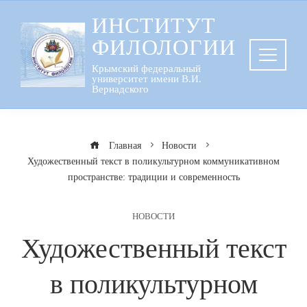
Перейти
ИНСТИТУТ
к
ФИЛОЛОГИИ
содержанию
Крымский федеральный
университет имени В.И.
Вернадского
Главная
Новости
Художественный текст в поликультурном коммуникативном
пространстве: традиции и современность
НОВОСТИ
Художественный текст
в поликультурном