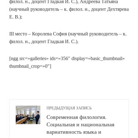
филол. н., доцент Гладкая И. С.), Андреева Татьяна
(научный руководитель – к. филол. н., доцент Дехтярева
Е. В.);
ІІІ место – Королева София (научный руководитель – к.
филол. н., доцент Гладкая И. С.).
[ngg src=»galleries» ids=»356″ display=»basic_thumbnail»
thumbnail_crop=»0″]
ПРЕДЫДУЩАЯ ЗАПИСЬ
Современная филология.
Социальная и национальная
вариативность языка и