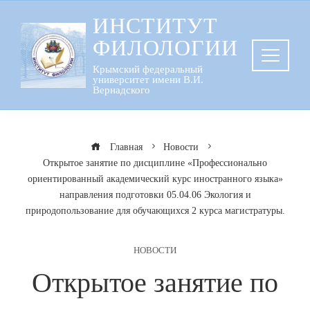
Перейти
ИНСТИТУТ
к
ФИЛОЛОГИИ
содержанию
Крымский федеральный
университет имени В.И.
Вернадского
Главная
Новости
Открытое занятие по дисциплине «Профессионально
ориентированный академический курс иностранного языка»
направления подготовки 05.04.06 Экология и
природопользование для обучающихся 2 курса магистратуры.
НОВОСТИ
Открытое занятие по