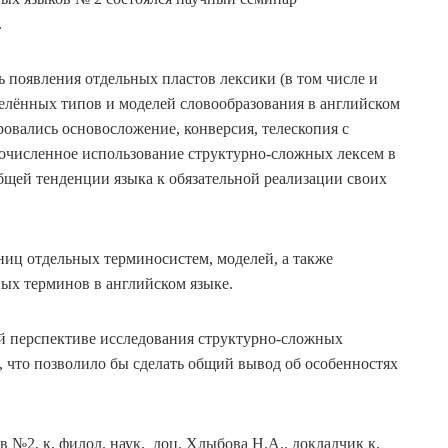
.
ь появления отдельных пластов лексики (в том числе и
елённых типов и моделей словообразования в английском
ровались основосложение, конверсия, телескопия с
очисленное использование структурно-сложных лексем в
бщей тенденции языка к обязательной реализации своих
ниц отдельных терминосистем, моделей, а также
ых терминов в английском языке.
й перспективе исследования структурно-сложных
, что позволило бы сделать общий вывод об особенностях
в №2, к. филол. наук, доц. Хлыбова Н.А., докладчик к.