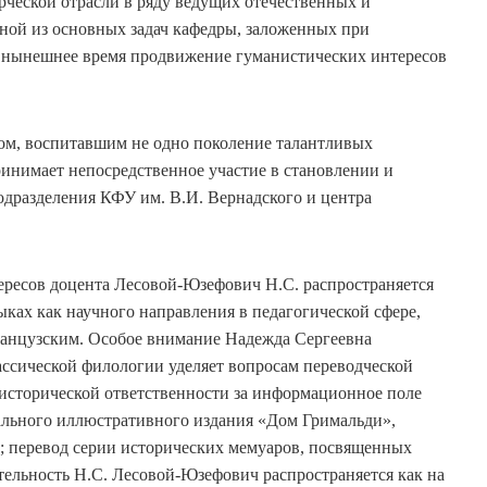
орческой отрасли в ряду ведущих отечественных и
ной из основных задач кафедры, заложенных при
о нынешнее время продвижение гуманистических интересов
ом, воспитавшим не одно поколение талантливых
ринимает непосредственное участие в становлении и
одразделения КФУ им. В.И. Вернадского и центра
ресов доцента Лесовой-Юзефович Н.С. распространяется
ыках как научного направления в педагогической сфере,
ранцузским. Особое внимание Надежда Сергеевна
ассической филологии уделяет вопросам переводческой
 исторической ответственности за информационное поле
кального иллюстративного издания «Дом Гримальди»,
 перевод серии исторических мемуаров, посвященных
тельность Н.С. Лесовой-Юзефович распространяется как на