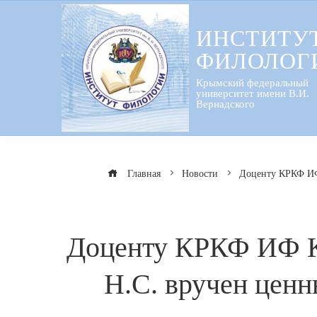
Перейти
к
ИНСТИТУ
содержанию
ФИЛОЛОГ
Крымский федеральный
университет имени В.И.
Вернадского
Главная
Новости
Доценту КРКФ ИФ 
Доценту КРКФ ИФ К
Н.С. вручен ценн