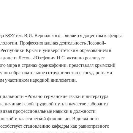
да КФУ им. В.И. Вернадского – является доцентом кафедры
лологии. Профессиональная деятельность Лесовой-
 Республики Крым и университетским образованием в
и доцент Лесова-Юзефович Н.С. активно реализует
ого мира в странах франкофонии, представляя крымский
учно-образовательное сотрудничество с государствами
ным участником народной дипломатии.
ециальности «Романо-германские языки и литература.
а начинает свой трудовой путь в качестве лаборанта
звивая профессиональные навыки в должности
манской и классической филологии. В должности
особствует становлению кафедры как равноправного