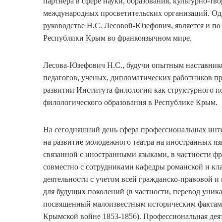
партнера в сфере науки, образования, культурно-тв
международных просветительских организаций. Од
руководстве Н.С. Лесовой-Юзефович, является и п
Республики Крым во франкоязычном мире.
Лесова-Юзефович Н.С., будучи опытным наставник
педагогов, ученых, дипломатических работников п
развитии Института филологии как структурного п
филологического образования в Республике Крым.
На сегодняшний день сфера профессиональных инте
на развитие молодежного театра на иностранных яз
связанной с иностранными языками, в частности ф
совместно с сотрудниками кафедры романской и кл
деятельности с учетом всей гражданско-правовой и
для будущих поколений (в частности, перевод уни
посвященный малоизвестным историческим фактам;
Крымской войне 1853-1856). Профессиональная дея