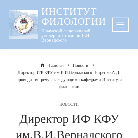
Перейти
ИНСТИТУТ
к
ФИЛОЛОГИИ
содержанию
Крымский федеральный
университет имени В.И.
Вернадского
Главная
Новости
Директор ИФ КФУ им.В.И.Вернадского Петренко А.Д.
проводит встречу с заведующими кафедрами Института
филологии
НОВОСТИ
Директор ИФ КФУ
им.В.И.Вернадского