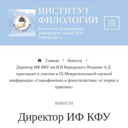
Перейти
ИНСТИТУТ
к
ФИЛОЛОГИИ
содержанию
Крымский федеральный
университет имени В.И.
Вернадского
Главная
Новости
Директор ИФ КФУ им.В.И.Вернадского Петренко А.Д.
приглашает к участию в IX Межрегиональной научной
конференции «Социофонетика и фоностилистика: от теории к
практике»
НОВОСТИ
Директор ИФ КФУ