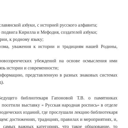
лавянской азбуки, с историей русского алфавита;
о подвига Кирилла и Мефодия, создателей азбуки;
рии, к родному языку;
тизма, уважения к истории и традициям нашей Родины,
ровоззренческих убеждений на основе осмысления ими
язь истории и современности;
информацию, представленную в разных знаковых системах
).
дущего библиотекаря Гапоновой Т.В. о памятниках
 посетили выставку « Русская народная роспись» в отделе
иодических изданий, где прослушали лекцию библиотекаря
щем: достижениях, традициях, правилах и мероприятиях, и,
 самых важных категориях, что такое образование, то