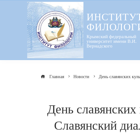
Перейти
к
ИНСТИТУ
содержанию
ФИЛОЛОГ
Крымский федеральный
университет имени В.И.
Вернадского
Главная
Новости
День славянских кул
День славянских
Славянский диа