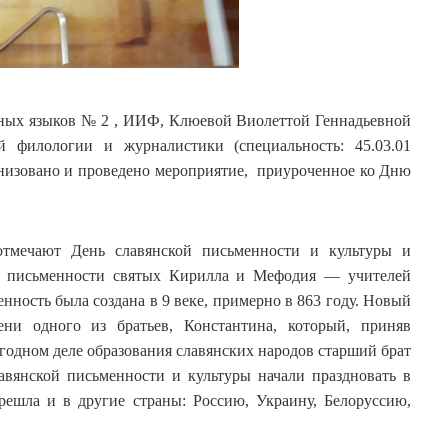
нных языков № 2 , ИИФ, Клюевой Виолеттой Геннадьевной
й филологии и журналистики (специальность: 45.03.01
анизовано и проведено мероприятие, приуроченное ко Дню
отмечают День славянской письменности и культуры и
ой письменности святых Кирилла и Мефодия — учителей
нность была создана в 9 веке, примерно в 863 году. Новый
ни одного из братьев, Константина, который, приняв
годном деле образования славянских народов старший брат
вянской письменности и культуры начали праздновать в
ерешла и в другие страны: Россию, Украину, Белоруссию,