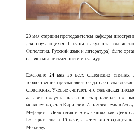
23 мая старшим преподавателем кафедры иностра
для обучающихся 1 курса факультета славянско
Филология. Русский язык и литература), было орг
славянской письменности и культуры.
Ежегодно
24 мая
во всех славянских странах 
торжественно прославляют создателей славянск
словенских. Ученые считают, что славянская письме
алфавит получил название «кириллица» по име
монашество, стал Кириллом. А помогал ему в богоу
Мефодий. День памяти этих святых как День сла
Болгарии еще в 19 веке, а затем эта традиция п
Молдову.