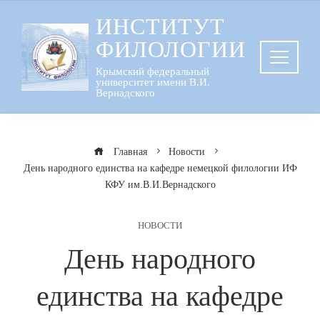
Перейти
ИНСТИТУТ
к
ФИЛОЛОГИИ
содержанию
Крымский федеральный
университет имени В.И.
Вернадского
Главная
Новости
День народного единства на кафедре немецкой филологии ИФ
КФУ им.В.И.Вернадского
НОВОСТИ
День народного
единства на кафедре