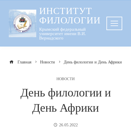
Перейти
ИНСТИТУТ
к
ФИЛОЛОГИИ
содержанию
Крымский федеральный
университет имени В.И.
Вернадского
Главная
Новости
День филологии и День Африки
НОВОСТИ
День филологии и
День Африки
26.05.2022