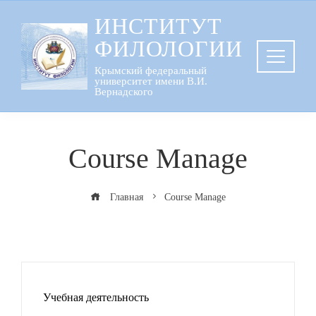
Перейти
ИНСТИТУТ
к
ФИЛОЛОГИИ
содержанию
Крымский федеральный
университет имени В.И.
Вернадского
Course Manage
Главная
Course Manage
Учебная деятельность