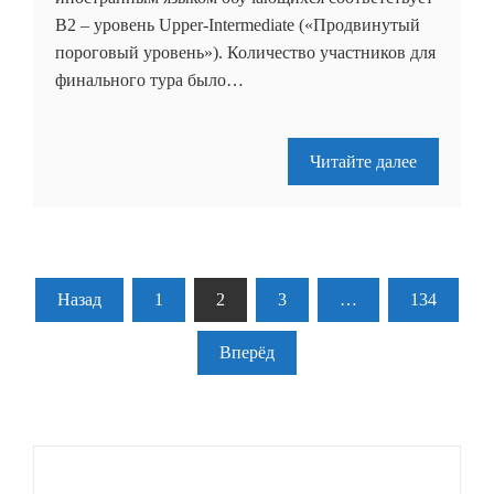
B2 – уровень Upper-Intermediate («Продвинутый
пороговый уровень»). Количество участников для
финального тура было…
Читайте далее
Пагинация
Назад
1
2
3
…
134
записей
Вперёд