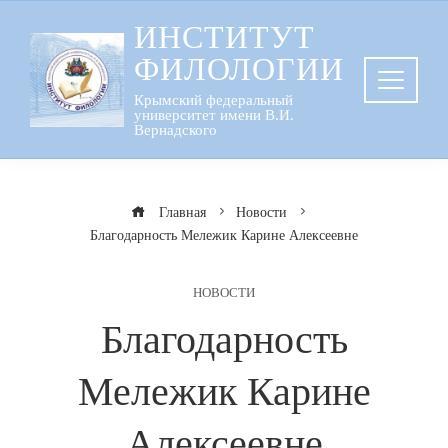
Перейти
ИНСТИТУТ
к
ФИЛОЛОГИИ
содержанию
Крымский федеральный
университет имени В.И.
Вернадского
Главная
Новости
Благодарность Мележик Карине Алексеевне
НОВОСТИ
Благодарность
Мележик Карине
Алексеевне