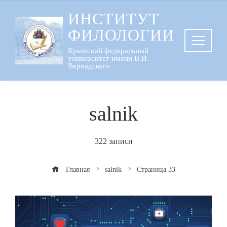
Перейти
ИНСТИТУТ
к
ФИЛОЛОГИИ
содержанию
Крымский федеральный
университет имени В.И.
Вернадского
salnik
322 записи
Главная
salnik
Страница 33