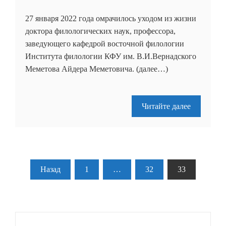
27 января 2022 года омрачилось уходом из жизни
доктора филологических наук, профессора,
заведующего кафедрой восточной филологии
Института филологии КФУ им. В.И.Вернадского
Меметова Айдера Меметовича. (далее…)
Читайте далее
Пагинация
Назад
1
…
32
33
записей