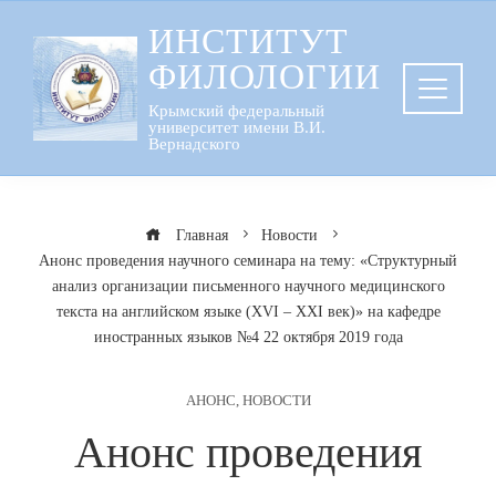
Перейти
ИНСТИТУТ
к
ФИЛОЛОГИИ
содержанию
Крымский федеральный
университет имени В.И.
Вернадского
Главная
Новости
Анонс проведения научного семинара на тему: «Структурный
анализ организации письменного научного медицинского
текста на английском языке (XVI – XXI век)» на кафедре
иностранных языков №4 22 октября 2019 года
АНОНС
,
НОВОСТИ
Анонс проведения