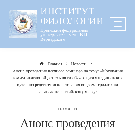
Перейти
ИНСТИТУТ
к
ФИЛОЛОГИИ
содержанию
Крымский федеральный
университет имени В.И.
Вернадского
Главная
Новости
Анонс проведения научного семинара на тему: «Мотивация
коммуникативной деятельности обучающихся медицинских
вузов посредством использования видеоматериалов на
занятиях по английскому языку»
НОВОСТИ
Анонс проведения