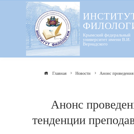
Перейти
к
ИНСТИТУ
содержанию
ФИЛОЛОГ
Крымский федеральный
университет имени В.И.
Вернадского
Главная
Новости
Анонс проведения
Анонс проведен
тенденции препода