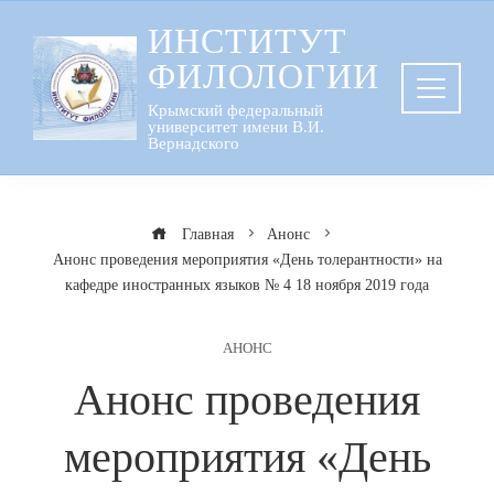
Перейти
ИНСТИТУТ
к
ФИЛОЛОГИИ
содержанию
Крымский федеральный
университет имени В.И.
Вернадского
Главная
Анонс
Анонс проведения мероприятия «День толерантности» на
кафедре иностранных языков № 4 18 ноября 2019 года
АНОНС
Анонс проведения
мероприятия «День