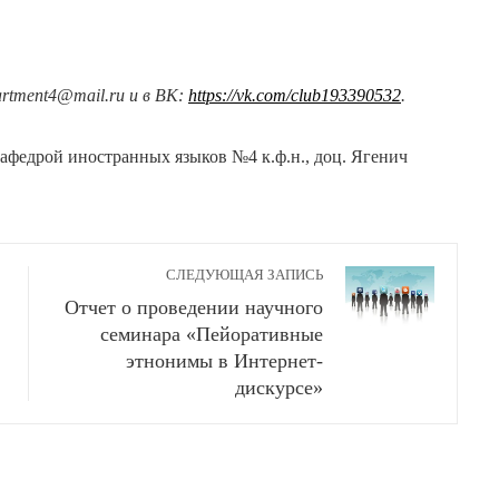
rtment
4@
mail
.
ru
и в ВК:
https://vk.com/club193390532
.
кафедрой иностранных языков №4 к.ф.н., доц. Ягенич
СЛЕДУЮЩАЯ ЗАПИСЬ
Отчет о проведении научного
семинара «Пейоративные
этнонимы в Интернет-
дискурсе»