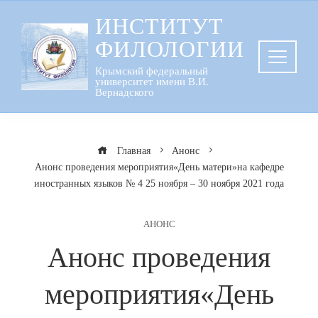
Перейти
ИНСТИТУТ
к
ФИЛОЛОГИИ
содержанию
Крымский федеральный
университет имени В.И.
Вернадского
Главная
Анонс
Анонс проведения мероприятия«День матери»на кафедре
иностранных языков № 4 25 ноября – 30 ноября 2021 года
АНОНС
Анонс проведения
мероприятия«День