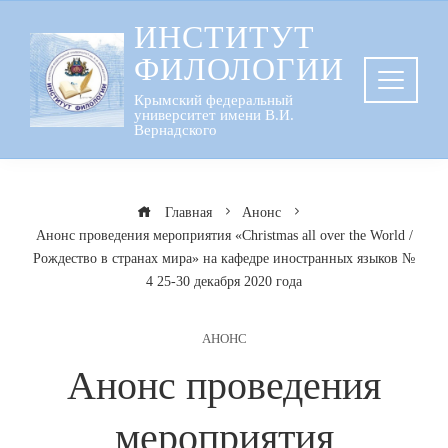
Перейти
ИНСТИТУТ
к
ФИЛОЛОГИИ
содержанию
Крымский федеральный
университет имени В.И.
Вернадского
Главная
Анонс
Анонс проведения мероприятия «Christmas all over the World /
Рождество в странах мира» на кафедре иностранных языков №
4 25-30 декабря 2020 года
АНОНС
Анонс проведения
мероприятия