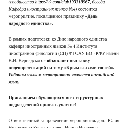
(сообщество
https
://
vk
.
com
/
club
193318967
, беседа
Кафедра иностранных языков №4)
состоится
мероприятие, посвященное празднику
«
День
народного единства»
.
В рамках подготовки ко Дню народного единства
кафедра иностранных языков № 4 Института
иностранной филологии (СП) ФГОАУ ВО «КФУ имени
В.И. Вернадского»
объявляет
выставку
видеопрезентаций на тему «Крым глазами гостей»
.
Рабочим языком мероприятия является английский
язык.
Приглашаем обучающихся всех структурных
подразделений принять участие!
Ответственный за проведение мероприятия: доц. Юлия
Николаевна Коган, ст. преп. Ирина Игоревна