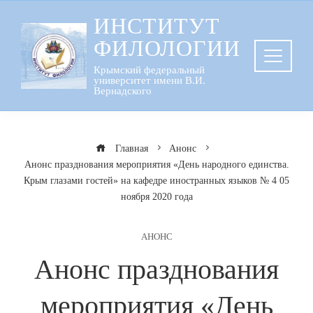
Перейти
ИНСТИТУТ
к
ФИЛОЛОГИИ
содержанию
Крымский федеральный
университет имени В.И.
Вернадского
Главная
Анонс
Анонс празднования мероприятия «День народного единства.
Крым глазами гостей» на кафедре иностранных языков № 4 05
ноября 2020 года
АНОНС
Анонс празднования
мероприятия «День