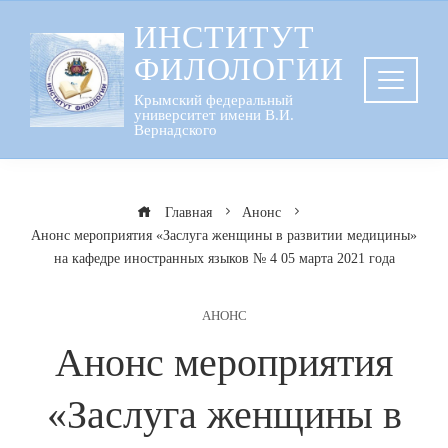
Перейти
ИНСТИТУТ
к
ФИЛОЛОГИИ
содержанию
Крымский федеральный
университет имени В.И.
Вернадского
Главная
Анонс
Анонс мероприятия «Заслуга женщины в развитии медицины»
на кафедре иностранных языков № 4 05 марта 2021 года
АНОНС
Анонс мероприятия
«Заслуга женщины в