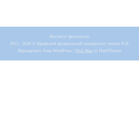
Институт филологии
2015 - 2026 © Крымский федеральный университет имени В.И.
Вернадского
Тема WordPress
|
Viral Mag
от HashThemes